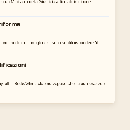
e su un Ministero della Giustizia articolato in cinque
 riforma
oprio medico di famiglia e si sono sentiti rispondere “il
ificazioni
-off: il Bodø/Glimt, club norvegese che i tifosi nerazzurri