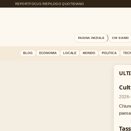
REPORTFOCUS RIEPILOGO QUOTIDIANO
PAGINA INIZIALE
CHI SIAMO
BLOG
ECONOMIA
LOCALE
MONDO
POLITICA
TEC
ULT
Cult
2026-
Chiunq
paesag
Tass