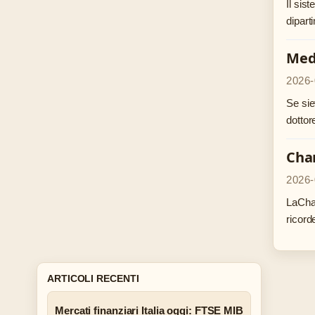
Il sis
dipart
Medi
2026-
Se sie
dottor
Cham
2026-
LaCham
ricord
ARTICOLI RECENTI
Mercati finanziari Italia oggi: FTSE MIB