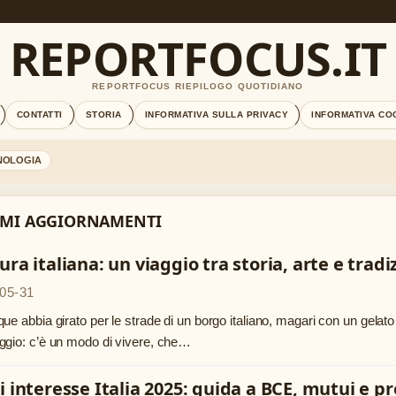
REPORTFOCUS.IT
REPORTFOCUS RIEPILOGO QUOTIDIANO
CONTATTI
STORIA
INFORMATIVA SULLA PRIVACY
INFORMATIVA CO
NOLOGIA
IMI AGGIORNAMENTI
ura italiana: un viaggio tra storia, arte e tradi
05-31
ue abbia girato per le strade di un borgo italiano, magari con un gelat
gio: c’è un modo di vivere, che…
i interesse Italia 2025: guida a BCE, mutui e pr