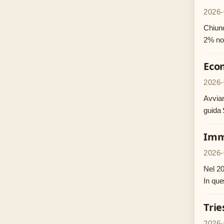
2026-
Chiunq
2% non
Ecom
2026-
Avviar
guida 
Immi
2026-
Nel 20
In que
Trie
2026-