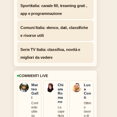
Sportitalia: canale 60, treaming grati ,
app e programmazione
Comuni Italia: elenco, dati, classifiche
e risorse utili
Serie TV Italia: classifica, novità e
migliori da vedere
COMMENTI LIVE
Mat
Chi
Luc
teo
ara
a
Gall
Ro
Con
i
ma
ti
no
Cont
Ottim
esto
La
o
utile
cope
lavor
su
rtura
o di