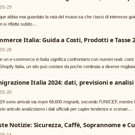
05-29
ue abbia mai guardato la rata del mutuo sa che i tassi di interesse gui
 si riflette subito…
merce Italia: Guida a Costi, Prodotti e Tasse 
05-28
e un e-commerce in Italia significa confrontarsi con numeri reali: costi 
Shopify Italia, un sito può costare da poche centinaia a diverse miglia
grazione Italia 2024: dati, previsioni e analis
05-20
24 sono arrivati via mare 66.600 migranti, secondo l’UNICEF, mentre la
sto articolo analizziamo i dati ufficiali per capire tendenze e scenari…
ste Notizie: Sicurezza, Caffè, Soprannome e Cu
05-14