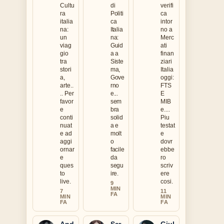
Cultu
di
verifi
ra
Politi
ca
italia
ca
intor
na:
Italia
no a
un
na:
Merc
viag
Guid
ati
gio
a a
finan
tra
Siste
ziari
stori
ma,
Italia
a,
Gove
oggi:
arte..
rno
FTS
.. Per
e...
E
favor
sem
MIB
e
bra
e....
conti
solid
Piu
nuat
a e
testat
e ad
molt
e
aggi
o
dovr
ornar
facile
ebbe
e
da
ro
ques
segu
scriv
to
ire.
ere
live.
cosi.
9
MIN
7
11
FA
MIN
MIN
FA
FA