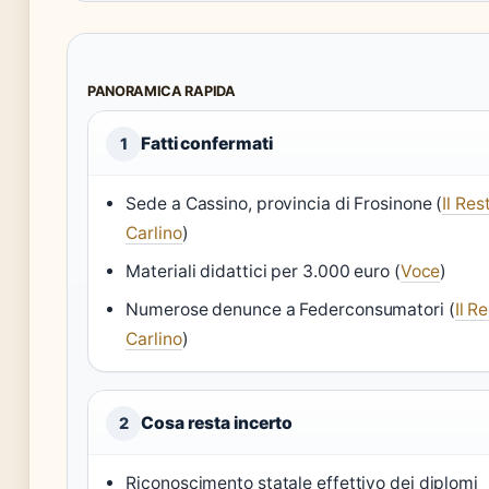
PANORAMICA RAPIDA
Fatti confermati
1
Sede a Cassino, provincia di Frosinone (
Il Res
Carlino
)
Materiali didattici per 3.000 euro (
Voce
)
Numerose denunce a Federconsumatori (
Il R
Carlino
)
Cosa resta incerto
2
Riconoscimento statale effettivo dei diplomi