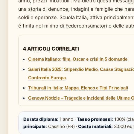
anno, prezzi imbattibili. Ma dietro questi messag
una storia di denunce, indagini e famiglie che ha
soldi e speranze. Scuola Italia, attiva principalme
è finita nel mirino di Federconsumatori e delle autor
4 ARTICOLI CORRELATI
Cinema italiano: film, Oscar e crisi in 5 domande
Salari Italia 2025: Stipendio Medio, Cause Stagnazi
Confronto Europa
Tribunali in Italia: Mappa, Elenco e Tipi Principali
Genova Notizie – Tragedie e Incidenti delle Ultime 
Durata diploma:
1 anno ·
Tasso promossi:
100% (cla
principale:
Cassino (FR) ·
Costo materiali:
3.000 eu