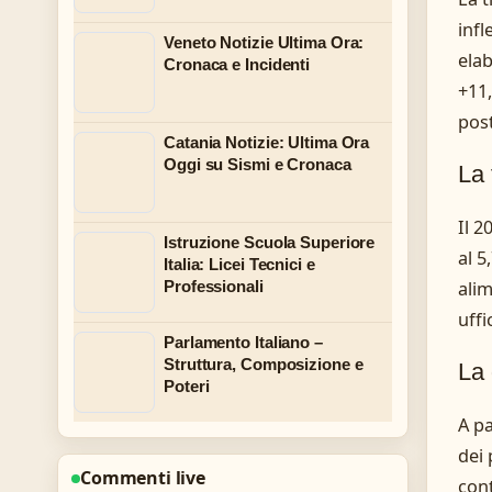
infl
Veneto Notizie Ultima Ora:
elab
Cronaca e Incidenti
+11,
post
Catania Notizie: Ultima Ora
Oggi su Sismi e Cronaca
La 
Il 2
Istruzione Scuola Superiore
al 5
Italia: Licei Tecnici e
alim
Professionali
uffi
Parlamento Italiano –
Struttura, Composizione e
La 
Poteri
A pa
dei 
Commenti live
cont