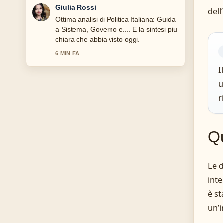
Marco Bianchi
dell
Seguo da vicino Mercati finanziari Italia
oggi: FTSE MIB e... – apprezzo il tono
equilibrato di questa copertura.
8 MIN FA
I
u
r
Qu
Le d
inte
è st
un’i