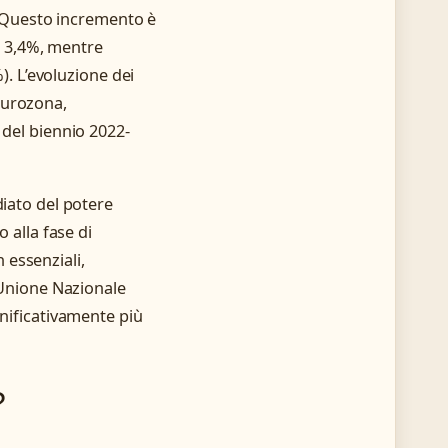
A. Questo incremento è
el 3,4%, mentre
%). L’evoluzione dei
’eurozona,
 del biennio 2022-
diato del potere
 alla fase di
essenziali,
L’Unione Nazionale
gnificativamente più
?