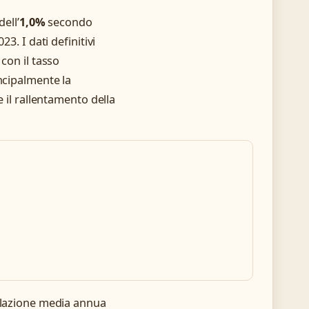
ell’
1,0%
secondo
3. I dati definitivi
con il tasso
ncipalmente la
e il rallentamento della
nflazione media annua