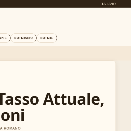
ITALIANO
OKIE
NOTIZIARIO
NOTIZIE
 Tasso Attuale,
ioni
ARA ROMANO