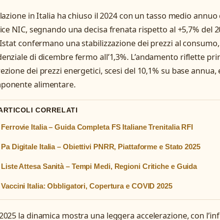
flazione in Italia ha chiuso il 2024 con un tasso medio annuo d
dice NIC, segnando una decisa frenata rispetto al +5,7% del 202
’Istat confermano una stabilizzazione dei prezzi al consumo, 
enziale di dicembre fermo all’1,3%. L’andamento riflette pri
ezione dei prezzi energetici, scesi del 10,1% su base annua, 
ponente alimentare.
 ARTICOLI CORRELATI
Ferrovie Italia – Guida Completa FS Italiane Trenitalia RFI
Pa Digitale Italia – Obiettivi PNRR, Piattaforme e Stato 2025
Liste Attesa Sanità – Tempi Medi, Regioni Critiche e Guida
Vaccini Italia: Obbligatori, Copertura e COVID 2025
2025 la dinamica mostra una leggera accelerazione, con l’i