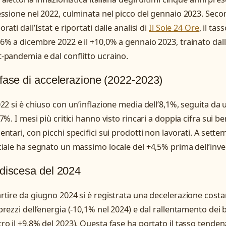
essione nel 2022, culminata nel picco del gennaio 2023. Second
orati dall’Istat e riportati dalle analisi di
Il Sole 24 Ore
, il ta
6% a dicembre 2022 e il +10,0% a gennaio 2023, trainato dal
-pandemia e dal conflitto ucraino.
fase di accelerazione (2022-2023)
022 si è chiuso con un’inflazione media dell’8,1%, seguita da
,7%. I mesi più critici hanno visto rincari a doppia cifra sui be
entari, con picchi specifici sui prodotti non lavorati. A sette
ciale ha segnato un massimo locale del +4,5% prima dell’inve
discesa del 2024
rtire da giugno 2024 si è registrata una decelerazione costan
prezzi dell’energia (-10,1% nel 2024) e dal rallentamento dei 
ro il +9,8% del 2023). Questa fase ha portato il tasso tendenz