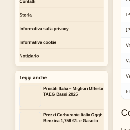
Contatti
I
Storia
Informativa sulla privacy
I
Informativa cookie
V
Notiziario
V
V
Leggi anche
Prestiti Italia – Migliori Offerte
E
TAEG Bassi 2025
Co
Prezzi Carburante Italia Oggi:
Benzina 1,759 €/L e Gasolio
La t