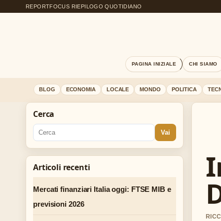
REPORTFOCUS RIEPILOGO QUOTIDIANO
PAGINA INIZIALE
CHI SIAMO
BLOG
ECONOMIA
LOCALE
MONDO
POLITICA
TEC
Cerca
Vai
I
Articoli recenti
D
Mercati finanziari Italia oggi: FTSE MIB e
previsioni 2026
RICC