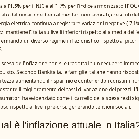
a all’
1,5%
per il NIC e all’1,7% per l’indice armonizzato IPC
nato dal rincaro dei beni alimentari non lavorati, cresciuti d
ergia elettrica continua a registrare variazioni negative (-7,1
zi mantiene l’Italia su livelli inferiori rispetto alla media dell
ermando un diverso regime inflazionistico rispetto ai picchi
3.
iscesa dell’inflazione non si è tradotta in un recupero imme
quisto. Secondo Bankitalia, le famiglie italiane hanno risposto
rtezza aumentando il risparmio e contenendo i consumi non 
stante il miglioramento dei tassi di variazione dei prezzi. 
umatori ha evidenziato come il carrello della spesa resti si
oso rispetto ai livelli pre-crisi, generando tensioni sociali.
al è l’inflazione attuale in Italia