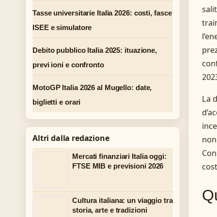
salit
Tasse universitarie Italia 2026: costi, fasce
trai
ISEE e simulatore
l’en
prez
Debito pubblico Italia 2025: ituazione,
conf
previ ioni e confronto
202
MotoGP Italia 2026 al Mugello: date,
La d
biglietti e orari
d’ac
ince
Altri dalla redazione
nono
Cons
Mercati finanziari Italia oggi:
cost
FTSE MIB e previsioni 2026
Qu
Cultura italiana: un viaggio tra
storia, arte e tradizioni