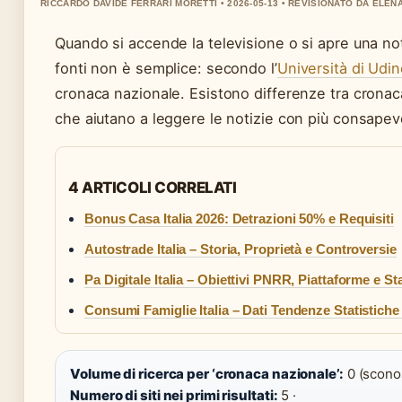
RICCARDO DAVIDE FERRARI MORETTI • 2026-05-13 • REVISIONATO DA ELEN
Quando si accende la televisione o si apre una noti
fonti non è semplice: secondo l’
Università di Udi
cronaca nazionale. Esistono differenze tra cronac
che aiutano a leggere le notizie con più consapev
4 ARTICOLI CORRELATI
Bonus Casa Italia 2026: Detrazioni 50% e Requisiti
Autostrade Italia – Storia, Proprietà e Controversie
Pa Digitale Italia – Obiettivi PNRR, Piattaforme e St
Consumi Famiglie Italia – Dati Tendenze Statistiche
Volume di ricerca per ‘cronaca nazionale’:
0 (sconos
Numero di siti nei primi risultati:
5 ·