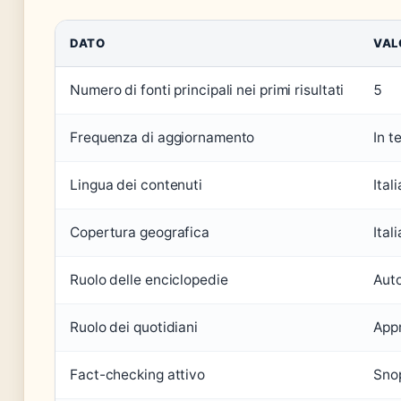
DATO
VAL
Numero di fonti principali nei primi risultati
5
Frequenza di aggiornamento
In t
Lingua dei contenuti
Ital
Copertura geografica
Ital
Ruolo delle enciclopedie
Auto
Ruolo dei quotidiani
App
Fact-checking attivo
Snop