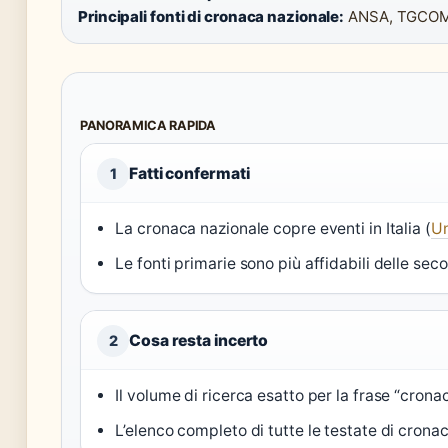
Principali fonti di cronaca nazionale:
ANSA, TGCOM2
PANORAMICA RAPIDA
Fatti confermati
1
La cronaca nazionale copre eventi in Italia (
Un
Le fonti primarie sono più affidabili delle sec
Cosa resta incerto
2
Il volume di ricerca esatto per la frase “crona
L’elenco completo di tutte le testate di crona