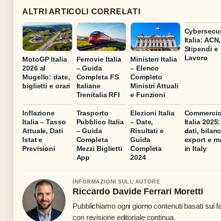
ALTRI ARTICOLI CORRELATI
Cybersecur
Italia: ACN,
Stipendi e
Lavoro
MotoGP Italia
Ferrovie Italia
Ministeri Italia
2026 al
– Guida
– Elenco
Mugello: date,
Completa FS
Completo
biglietti e orari
Italiane
Ministri Attuali
Trenitalia RFI
e Funzioni
Inflazione
Trasporto
Elezioni Italia
Commerci
Italia – Tasso
Pubblico Italia
– Date,
Italia 2025:
Attuale, Dati
– Guida
Risultati e
dati, bilanc
Istat e
Completa
Guida
export e m
Previsioni
Mezzi Biglietti
Completa
in Italy
App
2024
INFORMAZIONI SULL'AUTORE
Riccardo Davide Ferrari Moretti
Pubblichiamo ogni giorno contenuti basati sui fa
con revisione editoriale continua.