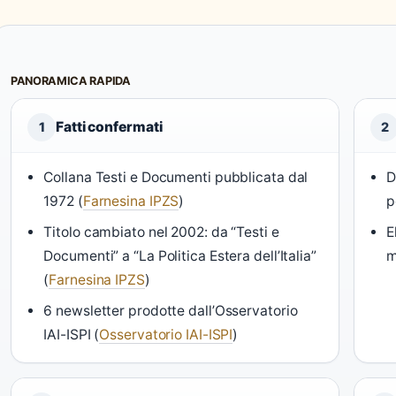
PANORAMICA RAPIDA
Fatti confermati
1
2
Collana Testi e Documenti pubblicata dal
D
1972 (
Farnesina IPZS
)
p
Titolo cambiato nel 2002: da “Testi e
E
Documenti” a “La Politica Estera dell’Italia”
m
(
Farnesina IPZS
)
6 newsletter prodotte dall’Osservatorio
IAI-ISPI (
Osservatorio IAI-ISPI
)