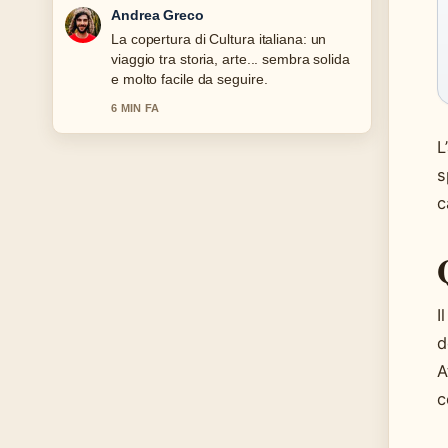
Sara Moretti
Ottimo lavoro di verifica intorno a
Politica Italiana: Guida a Sistema,
Governo e.... Piu testate dovrebbero
scrivere cosi.
8 MIN FA
L
s
c
I
d
A
c