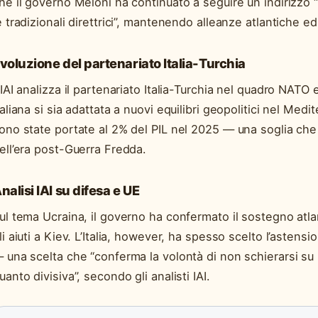
he il governo Meloni ha continuato a seguire un indirizz
e tradizionali direttrici”, mantenendo alleanze atlantiche e
voluzione del partenariato Italia-Turchia
’IAI analizza il partenariato Italia-Turchia nel quadro NAT
taliana si sia adattata a nuovi equilibri geopolitici nel Medi
ono state portate al 2% del PIL nel 2025 — una soglia che
ell’era post-Guerra Fredda.
nalisi IAI su difesa e UE
ul tema Ucraina, il governo ha confermato il sostegno atla
li aiuti a Kiev. L’Italia, however, ha spesso scelto l’astensi
 una scelta che “conferma la volontà di non schierarsi s
uanto divisiva”, secondo gli analisti IAI.