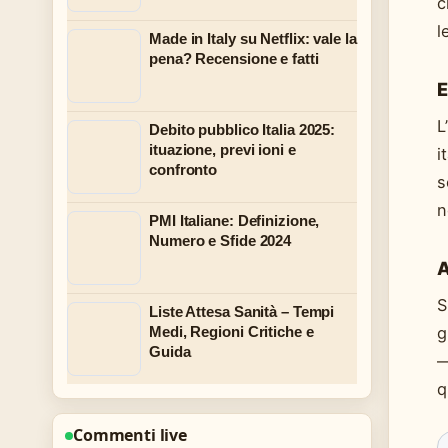
c
l
Made in Italy su Netflix: vale la
pena? Recensione e fatti
E
L
Debito pubblico Italia 2025:
ituazione, previ ioni e
i
confronto
s
n
PMI Italiane: Definizione,
Numero e Sfide 2024
A
S
Liste Attesa Sanità – Tempi
g
Medi, Regioni Critiche e
Guida
—
q
Commenti live