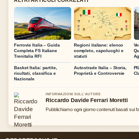
ALTRI ARTICOLI CORRELATI
Ferrovie Italia – Guida
Regioni italiane: elenco
Ve
Completa FS Italiane
completo, capoluoghi e
Qu
Trenitalia RFI
statuti
Ag
Basket Italia: partite,
Autostrade Italia – Storia,
PI
risultati, classifica e
Proprietà e Controversie
Cl
Nazionale
INFORMAZIONI SULL'AUTORE
Riccardo Davide Ferrari Moretti
Pubblichiamo ogni giorno contenuti basati sui fat