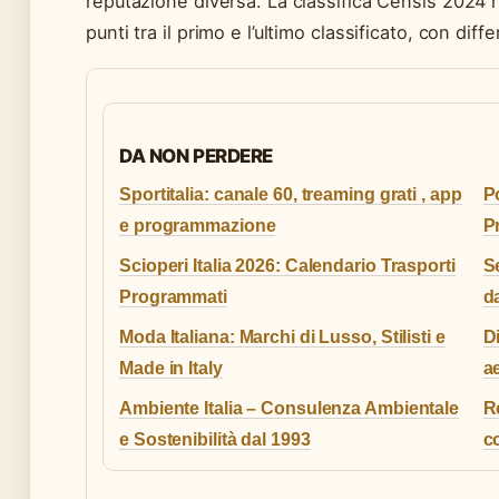
reputazione diversa. La classifica Censis 2024 ri
punti tra il primo e l’ultimo classificato, con di
DA NON PERDERE
Sportitalia: canale 60, treaming grati , app
Po
e programmazione
P
Scioperi Italia 2026: Calendario Trasporti
Se
Programmati
d
Moda Italiana: Marchi di Lusso, Stilisti e
Di
Made in Italy
a
Ambiente Italia – Consulenza Ambientale
R
e Sostenibilità dal 1993
c